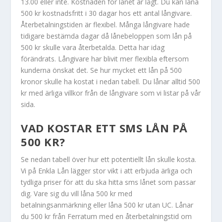
13.00 eller inte. Kostnaden för lånet är lågt. Du kan låna
500 kr kostnadsfritt i 30 dagar hos ett antal långivare.
Återbetalningstiden är flexibel. Många långivare hade
tidigare bestämda dagar då lånebeloppen som lån på
500 kr skulle vara återbetalda. Detta har idag
förändrats. Långivare har blivit mer flexibla eftersom
kunderna önskat det. Se hur mycket ett lån på 500
kronor skulle ha kostat i nedan tabell. Du lånar alltid 500
kr med ärliga villkor från de långivare som vi listar på vår
sida.
VAD KOSTAR ETT SMS LÅN PÅ
500 KR?
Se nedan tabell över hur ett potentiellt lån skulle kosta.
Vi på Enkla Lån lägger stor vikt i att erbjuda ärliga och
tydliga priser för att du ska hitta sms lånet som passar
dig. Vare sig du vill låna 500 kr med
betalningsanmärkning eller låna 500 kr utan UC. Lånar
du 500 kr från Ferratum med en återbetalningstid om