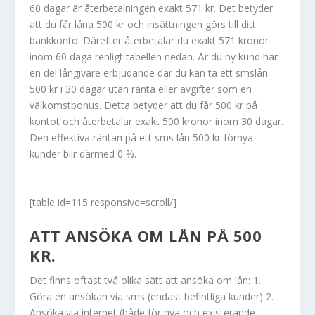
60 dagar är återbetalningen exakt 571 kr. Det betyder
att du får låna 500 kr och insättningen görs till ditt
bankkonto. Därefter återbetalar du exakt 571 kronor
inom 60 daga renligt tabellen nedan. Är du ny kund har
en del långivare erbjudande där du kan ta ett smslån
500 kr i 30 dagar utan ränta eller avgifter som en
välkomstbonus. Detta betyder att du får 500 kr på
kontot och återbetalar exakt 500 kronor inom 30 dagar.
Den effektiva räntan på ett sms lån 500 kr förnya
kunder blir därmed 0 %.
[table id=115 responsive=scroll/]
ATT ANSÖKA OM LÅN PÅ 500
KR.
Det finns oftast två olika sätt att ansöka om lån: 1.
Göra en ansökan via sms (endast befintliga kunder) 2.
Ansöka via internet (både för nya och existerande