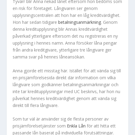
Tyvärr blir Anna nekad lånet eftersom hon bedöms som
en risk för företaget. Långivaren ser genom
upplysningscentralen att hon har en låg kreditvärdighet.
Hon har sedan tidigare
betalningsanmärkning
. Genom
denna kreditupplysning blir Annas kreditvärdighet
påverkad ytterligare eftersom det nu registreras en ny
upplysning i hennes namn. Anna försöker låna pengar
från andra kreditgivare, ytterligare tre långivare ger
samma svar på hennes låneansökan.
Anna gjorde ett misstag här. Istället för att vända sig till
en prisjämförelsesida direkt där information om vilka
långivare som godkänner betalningsanmärkningar och
inte tar kreditupplysningar med UC beskrivs, har hon nu
påverkat hennes kreditvärdighet genom att vända sig
direkt till flera långivare.
Som tur väl är använder sig de flesta personer av
prisjämförelsetjänster som
Enkla Lån
för att hitta ett
passande lån baserat på individuella förutsättningar.