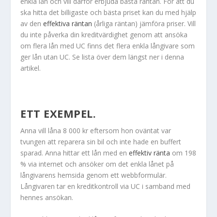
enkla lån och vill därför erbjuda bästa räntan. För att du
ska hitta det billigaste och bästa priset kan du med hjälp
av den
effektiva räntan
(årliga räntan) jämföra priser. Vill
du inte påverka din kreditvärdighet genom att ansöka
om flera lån med UC finns det flera enkla långivare som
ger lån utan UC. Se lista över dem längst ner i denna
artikel.
ETT EXEMPEL.
Anna vill låna 8 000 kr eftersom hon oväntat var
tvungen att reparera sin bil och inte hade en buffert
sparad. Anna hittar ett lån med en
effektiv ränta
om 198
% via internet och ansöker om det enkla lånet på
långivarens hemsida genom ett webbformulär.
Långivaren tar en kreditkontroll via UC i samband med
hennes ansökan.