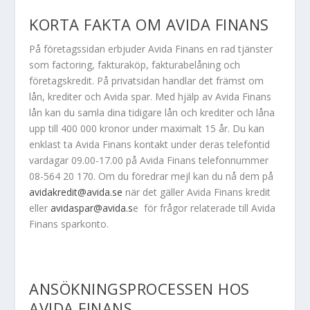
KORTA FAKTA OM AVIDA FINANS
På företagssidan erbjuder Avida Finans en rad tjänster
som factoring, fakturaköp, fakturabelåning och
företagskredit. På privatsidan handlar det främst om
lån, krediter och Avida spar. Med hjälp av Avida Finans
lån kan du samla dina tidigare lån och krediter och låna
upp till 400 000 kronor under maximalt 15 år. Du kan
enklast ta Avida Finans kontakt under deras telefontid
vardagar 09.00-17.00 på Avida Finans telefonnummer
08-564 20 170. Om du föredrar mejl kan du nå dem på
avidakredit@avida.se
när det gäller Avida Finans kredit
eller
avidaspar@avida.s
e för frågor relaterade till Avida
Finans sparkonto.
ANSÖKNINGSPROCESSEN HOS
AVIDA FINANS