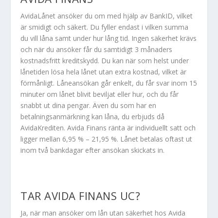
AvidaLånet ansöker du om med hjälp av BankID, vilket
är smidigt och säkert. Du fyller endast i vilken summa
du vill låna samt under hur lång tid. Ingen säkerhet krävs
och när du ansöker får du samtidigt 3 månaders
kostnadsfritt kreditskydd. Du kan när som helst under
lånetiden lösa hela lånet utan extra kostnad, vilket är
förmånligt. Låneansökan går enkelt, du får svar inom 15
minuter om lånet blivit beviljat eller hur, och du får
snabbt ut dina pengar. Även du som har en
betalningsanmärkning kan låna, du erbjuds då
AvidaKrediten. Avida Finans ränta är individuellt satt och
ligger mellan 6,95 % – 21,95 %. Lånet betalas oftast ut
inom två bankdagar efter ansökan skickats in.
TAR AVIDA FINANS UC?
Ja, när man ansöker om lån utan säkerhet hos Avida