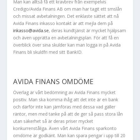
Man kan alltså få ett kravbrev från exempelvis
Credigo/Avida Finans AB om man har tagit ett smslån
och missat avbetalningen. Det enklaste sättet att nå
Avida Finans inkasso kontakt är att mejla dem på
inkasso@avida.se
, deras kundtjänst är mycket hjälpsam
och även upprätta en avbetalningsplan. För att få en
överblick över sina skulder kan man logga in på Avida
Finans bli skuldfri med sitt BankID.
AVIDA FINANS OMDÖME
Överlag är vårt bedömning av Avida Finans mycket
positiv. Man ska komma ihåg att det inte är en bank
och därför inte kan jämföras med dessa vad gäller
räntor, men med tanke på att de ger så pass stora lån
utan säkerhet så är deras priser mycket
konkurrenståliga. Även vårt Avida Finans sparkonto
omdöme är godkänt. Man kan spara pengar i upp till 20