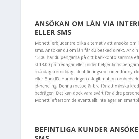
ANSÖKAN OM LÅN VIA INTER
ELLER SMS
Monetti erbjuder tre olika alternativ att ansöka om lå
sms. Ansöker du om lån får du besked direkt. Är di
13.00 har du pengarna på ditt bankkonto samma eft
kl 13.00 på fredagar eller under helger finns pengar
måndag förmiddag. Identifieringsmetoden för nya ku
eller BankID. Har du ingen e-legitimation ombeds du
id-handling. Denna metod är bra för att minska kre
bedrägeri. Det kan dock vara svårt för äldre person
Monetti eftersom de eventuellt inte äger en smartp
BEFINTLIGA KUNDER ANSÖKE
SMS