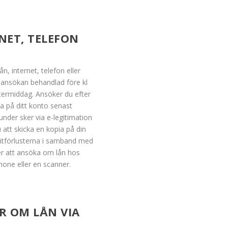
NET, TELEFON
n, internet, telefon eller
n ansökan behandlad före kl
ermiddag. Ansöker du efter
na på ditt konto senast
nder sker via e-legitimation
 att skicka en kopia på din
ditförlusterna i samband med
er att ansöka om lån hos
hone eller en scanner.
R OM LÅN VIA