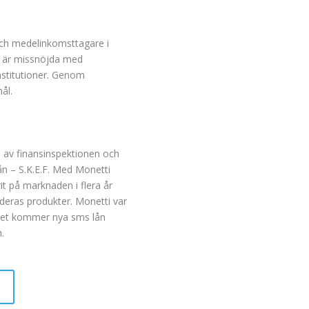
-och medelinkomsttagare i
m är missnöjda med
institutioner. Genom
ål.
s av finansinspektionen och
n – S.K.E.F. Med Monetti
it på marknaden i flera år
 deras produkter. Monetti var
 det kommer nya sms lån
.