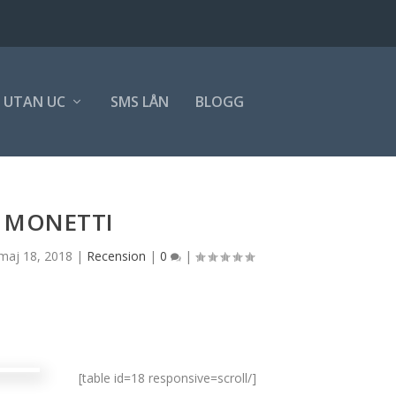
 UTAN UC
SMS LÅN
BLOGG
MONETTI
maj 18, 2018
|
Recension
|
0
|
[table id=18 responsive=scroll/]