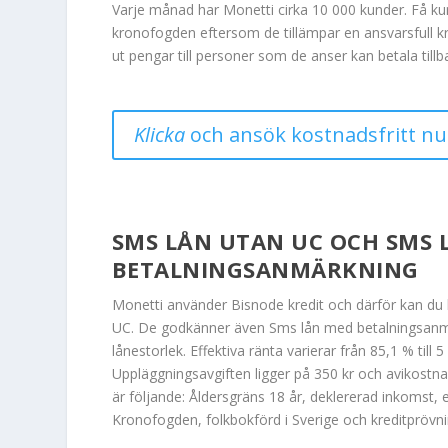
Varje månad har Monetti cirka 10 000 kunder. Få k
kronofogden eftersom de tillämpar en ansvarsfull kr
ut pengar till personer som de anser kan betala tillba
Klicka
och ansök kostnadsfritt nu
SMS LÅN UTAN UC OCH SMS 
BETALNINGSANMÄRKNING
Monetti använder Bisnode kredit och därför kan du l
UC. De godkänner även
Sms lån med betalningsan
lånestorlek. Effektiva ränta varierar från 85,1 % till 
Uppläggningsavgiften ligger på 350 kr och avikostnad
är följande: Åldersgräns 18 år, deklererad inkomst, 
Kronofogden, folkbokförd i Sverige och kreditprövnin