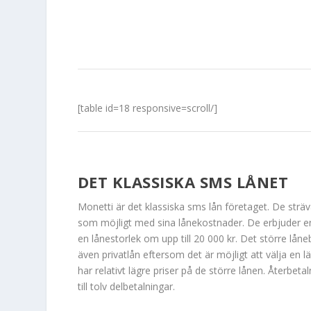
[table id=18 responsive=scroll/]
DET KLASSISKA SMS LÅNET
Monetti är det klassiska
sms lån
företaget. De sträva
som möjligt med sina lånekostnader. De erbjuder 
en lånestorlek om upp till 20 000 kr. Det större låne
även
privatlån
eftersom det är möjligt att välja en l
har relativt lägre priser på de större lånen. Återbeta
till tolv delbetalningar.