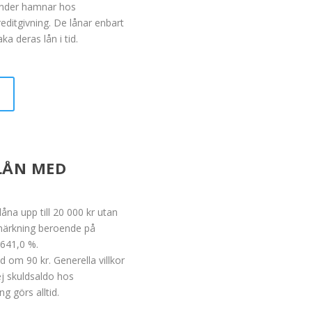
under hamnar hos
editgivning. De lånar enbart
ka deras lån i tid.
LÅN MED
åna upp till 20 000 kr utan
märkning
beroende på
5 641,0 %.
 om 90 kr. Generella villkor
ej skuldsaldo hos
g görs alltid.